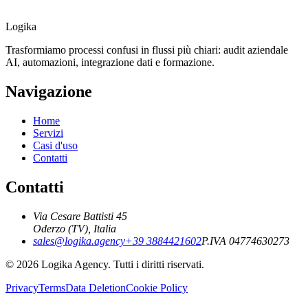
Logika
Trasformiamo processi confusi in flussi più chiari: audit aziendale
AI, automazioni, integrazione dati e formazione.
Navigazione
Home
Servizi
Casi d'uso
Contatti
Contatti
Via Cesare Battisti 45
Oderzo (TV), Italia
sales@logika.agency
+39 3884421602
P.IVA 04774630273
© 2026 Logika Agency. Tutti i diritti riservati.
Privacy
Terms
Data Deletion
Cookie Policy